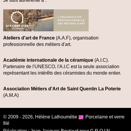
Je suis adhérente à :
Ateliers d'art de France
(A.A.F), organisation
professionnelle des métiers d'art.
Académie internationale de la céramique
(A.I.C)
.
Partenaire de l'UNESCO, l'A.I.C est la seule association
représentant les intérêts des céramistes du monde entier.
Association Métiers d'Art de Saint Quentin La Poterie
(A.M.A)
© 2009 - 2026,
Hélène Lathoumétie
Porcelaine et verre
filé
Réalisation :
Jean-Jacques Boutaud pour G.R.O.I.N.