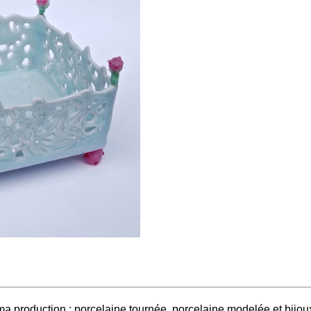
 production : porcelaine tournée, porcelaine modelée et bijoux 