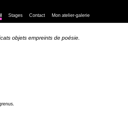
l
Stages
Contact
Mon atelier-galerie
licats objets empreints de poésie.
ugrenus.